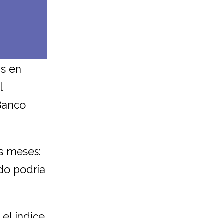
as en
l
Banco
s meses:
do podría
el índice