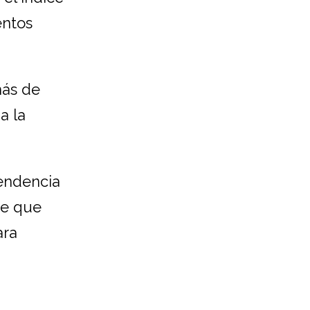
entos
más de
a la
tendencia
ve que
ara