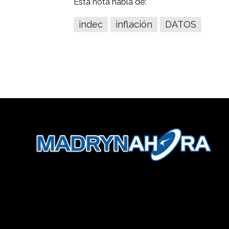
Esta nota habla de:
indec
inflación
DATOS