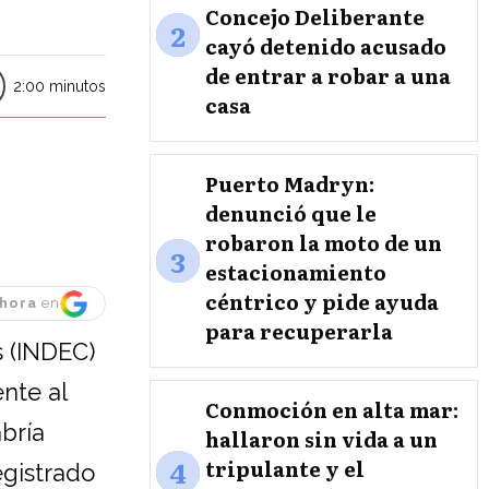
Concejo Deliberante
2
cayó detenido acusado
de entrar a robar a una
2:00 minutos
casa
Puerto Madryn:
denunció que le
robaron la moto de un
3
estacionamiento
céntrico y pide ayuda
hora
en
para recuperarla
s (INDEC)
nte al
Conmoción en alta mar:
bría
hallaron sin vida a un
4
tripulante y el
egistrado