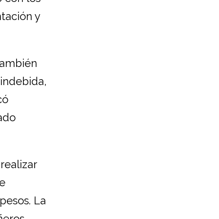
tación y
 también
indebida,
có
rado
realizar
ue
pesos. La
ñeros