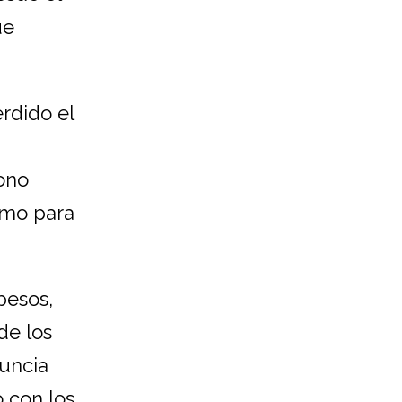
ue
rdido el
ono
amo para
pesos,
de los
nuncia
o con los