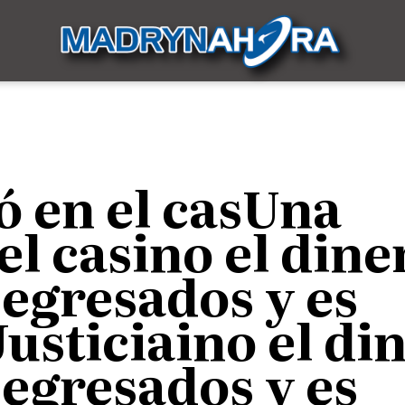
 en el casUna
el casino el dine
 egresados y es
usticiaino el di
 egresados y es