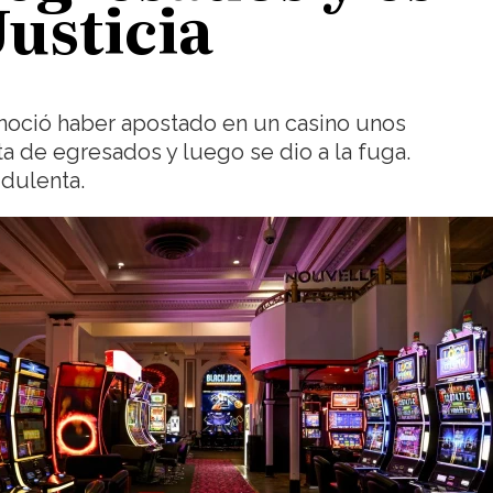
Justicia
noció haber apostado en un casino unos
a de egresados y luego se dio a la fuga.
udulenta.