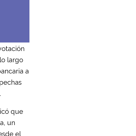
votación
lo largo
bancaria a
spechas
.
licó que
a, un
esde el