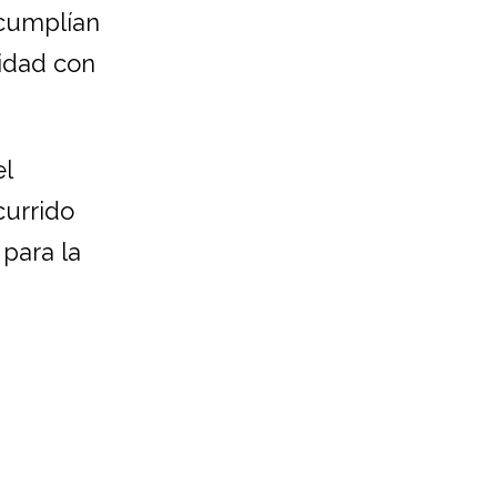
 cumplían
midad con
el
currido
 para la