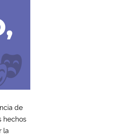
encia de
os hechos
 la