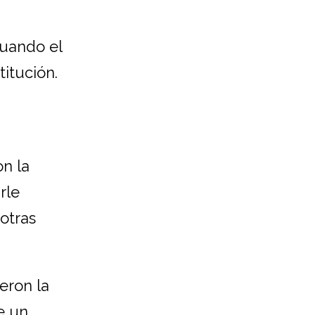
cuando el
itución.
on la
rle
otras
eron la
e un