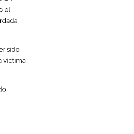
o el
ordada
er sido
a víctima
do