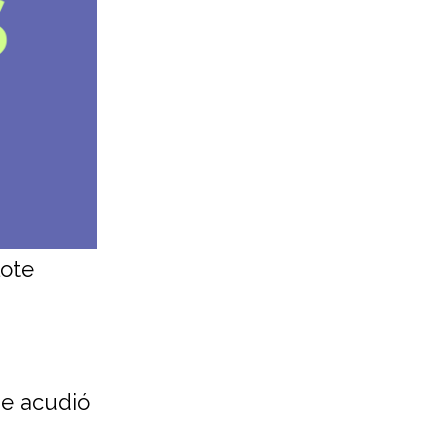
lote
ue acudió