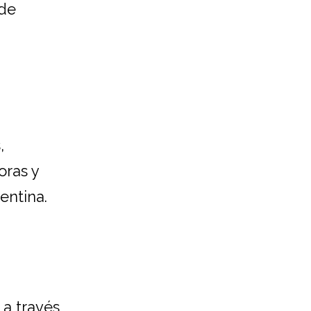
 de
,
oras y
entina.
 a través