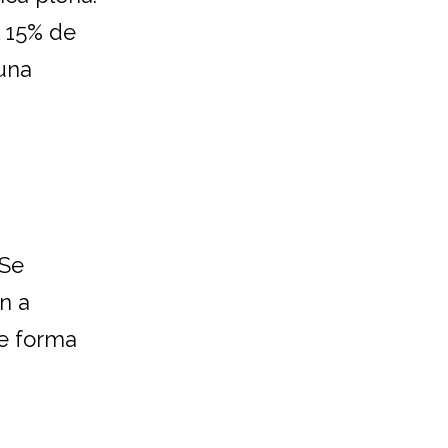
l 15% de
 una
“Se
n a
e forma