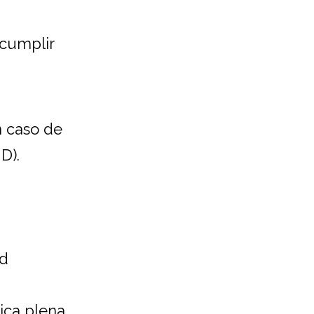
 cumplir
n caso de
D).
ad
ca plena.