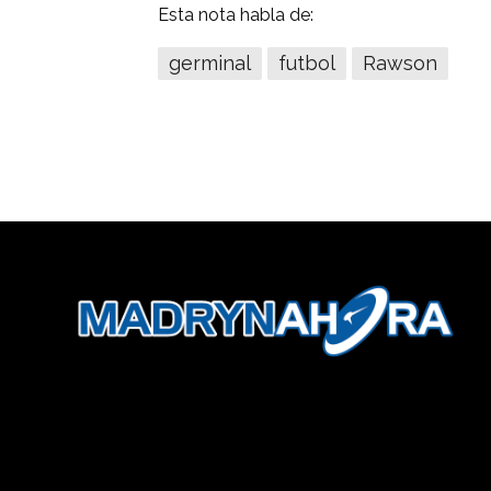
Esta nota habla de:
germinal
futbol
Rawson