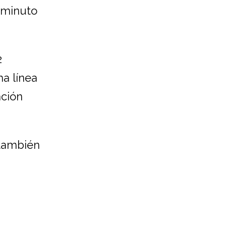
 minuto
2
ma línea
ación
 también