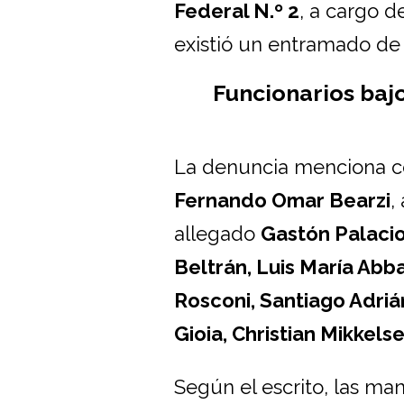
Federal N.º 2
, a cargo d
existió un entramado de 
Funcionarios bajo
La denuncia menciona co
Fernando Omar Bearzi
,
allegado
Gastón Palaci
Beltrán, Luis María Abb
Rosconi, Santiago Adrián
Gioia, Christian Mikkels
Según el escrito, las ma