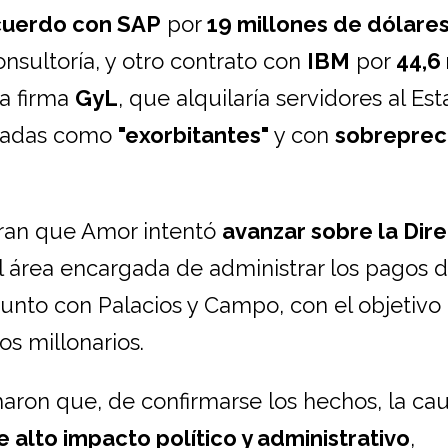
cuerdo con SAP
por
19 millones de dólare
onsultoría, y otro contrato con
IBM
por
44,6
la firma
GyL
, que alquilaría servidores al Est
aladas como
"exorbitantes"
y con
sobreprec
ran que Amor intentó
avanzar sobre la Dir
el área encargada de administrar los pagos 
 junto con Palacios y Campo, con el objetivo
os millonarios.
maron que, de confirmarse los hechos, la ca
 alto impacto político y administrativo
,