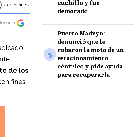
cuchillo y fue
2:00 minutos
demorado
hora
en
Puerto Madryn:
denunció que le
radicado
robaron la moto de un
5
estacionamiento
inte
céntrico y pide ayuda
to de los
para recuperarla
on fines