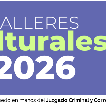
quedó en manos del
Juzgado Criminal y Corr