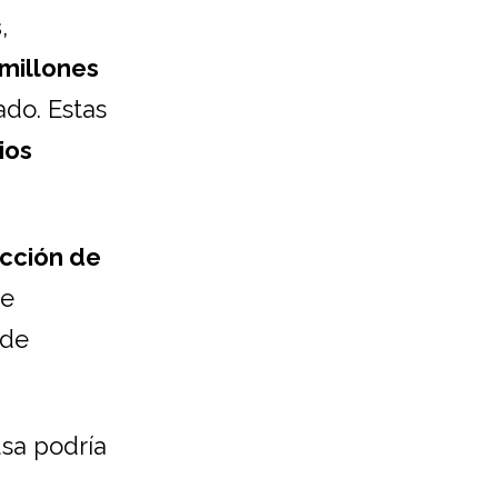
s
,
 millones
ado. Estas
ios
ección de
de
 de
usa podría