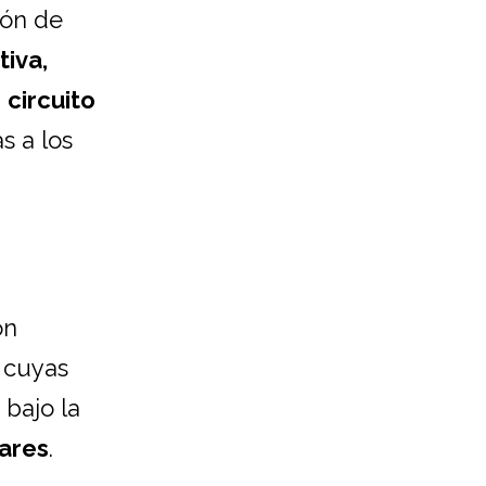
ión de
iva,
n
circuito
s a los
on
 cuyas
" bajo la
lares
.