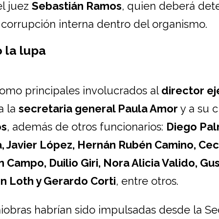
el juez
Sebastián Ramos
, quien deberá dete
corrupción interna dentro del organismo.
 la lupa
mo principales involucrados al
director ej
 a la
secretaria general Paula Amor
y a su c
os
, además de otros funcionarios:
Diego Pa
a, Javier López, Hernán Rubén Camino, Ceci
 Campo, Duilio Giri, Nora Alicia Valido, Gu
en Loth y Gerardo Corti
, entre otros.
niobras habrían sido impulsadas desde la Se