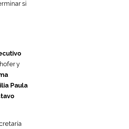
rminar si
ecutivo
hofer y
lma
lia Paula
stavo
cretaría