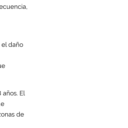
ecuencia,
 el daño
ue
 años. El
ue
zonas de