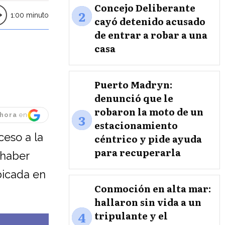
Concejo Deliberante
2
1:00 minuto
cayó detenido acusado
de entrar a robar a una
casa
Puerto Madryn:
denunció que le
robaron la moto de un
3
hora
en
estacionamiento
eso a la
céntrico y pide ayuda
para recuperarla
s haber
bicada en
Conmoción en alta mar:
hallaron sin vida a un
4
tripulante y el