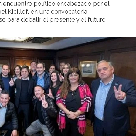
n encuentro político encabezado por el
l Kicillof, en una convocatoria
se para debatir el presente y el futuro