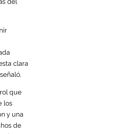
as del
nir
cada
esta clara
señaló.
 rol que
 los
ón y una
chos de