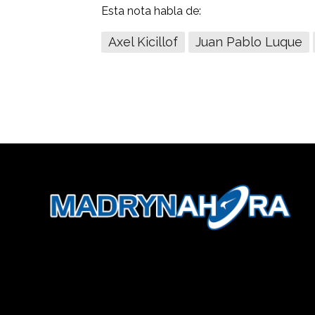
Esta nota habla de:
Axel Kicillof
Juan Pablo Luque