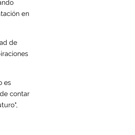
rando
ntación en
dad de
iraciones
o es
 de contar
turo",