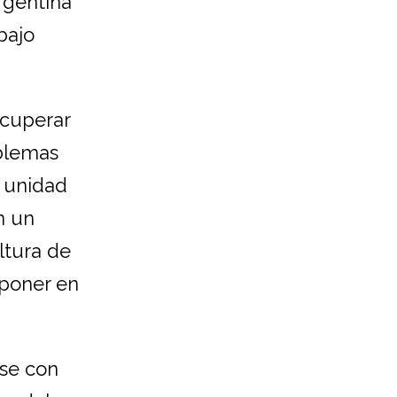
rgentina
bajo
ecuperar
oblemas
a unidad
n un
ltura de
 poner en
rse con