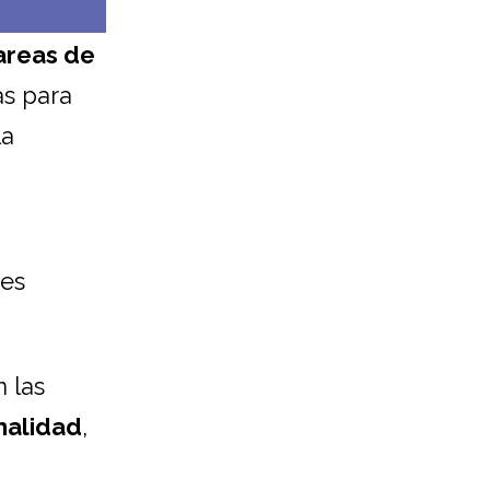
areas de
as para
la
tes
 las
malidad
,