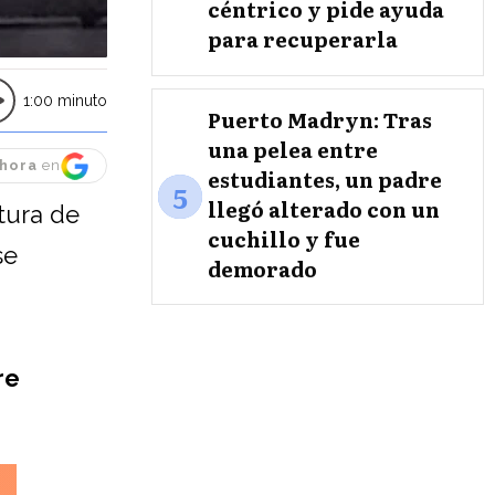
céntrico y pide ayuda
para recuperarla
1:00 minuto
Puerto Madryn: Tras
una pelea entre
hora
en
estudiantes, un padre
5
llegó alterado con un
ctura de
cuchillo y fue
se
demorado
re